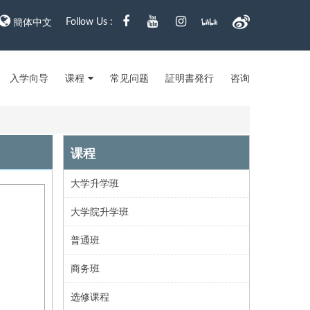
Follow Us :
簡体中文
入学向导
课程
常见问题
証明書発行
咨询
课程
大学升学班
大学院升学班
普通班
商务班
选修课程